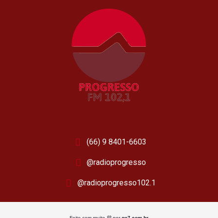
(66) 9 8401-6603
@radioprogresso
@radioprogresso102.1
Feito com muito 💜 por
go7.com.br